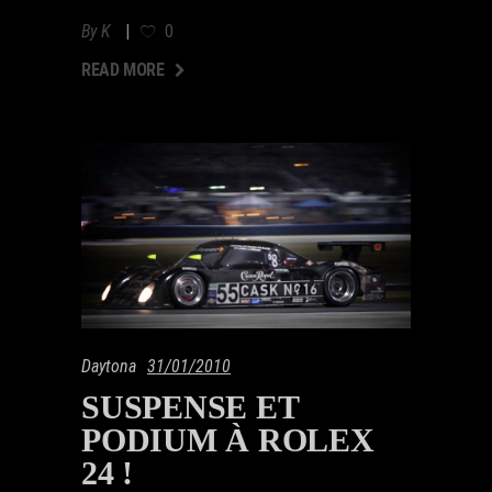
By
K
0
AD MORE
READ MORE
Daytona
31/01/2010
SUSPENSE ET
PODIUM À ROLEX
24 !