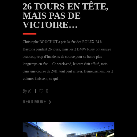
26 TOURS EN TÊTE,
MAIS PAS DE
VICTOIRE…
Christophe BOUCHUT a pris la tête des ROLEX 24 à
Daytona pendant 26 tours, mais les 2 BMW Riley ont essuyé
beaucoup trop d’incidents de course pour se battre plus
longtemps en tête… Ce week-end, le team était affuté, mais
dans une course de 24H, tout peut arriver. Heureusement, les 2
voitures finissent, ce qui
By
K
0
AD MORE
READ MORE