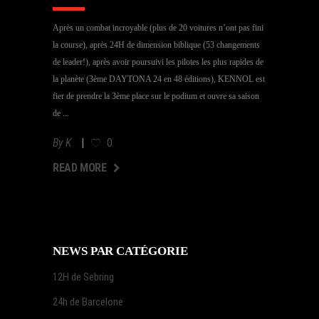
Après un combat incroyable (plus de 20 voitures n’ont pas fini
la course), après 24H de dimension biblique (53 changements
de leader!), après avoir poursuivi les pilotes les plus rapides de
la planète (3ème DAYTONA 24 en 48 éditions), KENNOL est
fier de prendre la 3ème place sur le podium et ouvre sa saison
de
By
K
0
AD MORE
READ MORE
NEWS PAR CATÉGORIE
12H de Sebring
24h de Barcelone