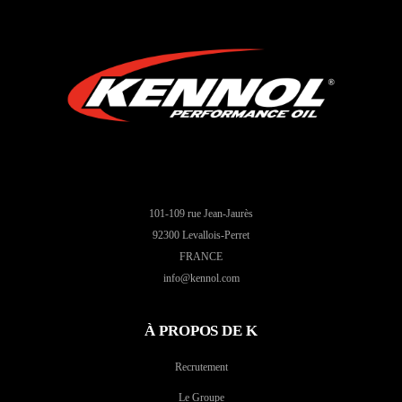
101-109 rue Jean-Jaurès
92300 Levallois-Perret
FRANCE
info@kennol.com
À PROPOS DE K
Recrutement
Le Groupe