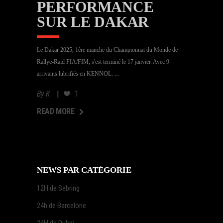
PERFORMANCE
SUR LE DAKAR
Le Dakar 2025, 1ère manche du Championnat du Monde de
Rallye-Raid FIA/FIM, s'est terminé le 17 janvier. Avec 9
arrivants lubrifiés en KENNOL.
By
K
1
AD MORE
READ MORE
NEWS PAR CATÉGORIE
12H de Sebring
24h de Barcelone
24H de Dubai