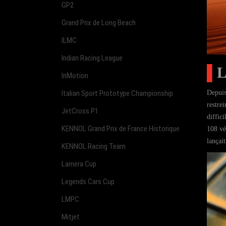
GP2
Grand Prix de Long Beach
ILMC
Indian Racing League
▌
InMotion
Depuis
Italian Sport Prototype Championship
restre
JetCross P1
diffic
KENNOL Grand Prix de France Historique
108 vé
lançai
KENNOL Racing Team
Lamera Cup
Legends Cars Cup
LMPC
Mitjet