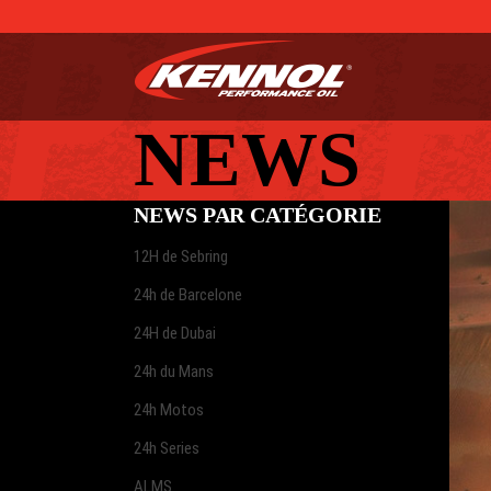
NEWS PAR CATÉGORIE
12H de Sebring
24h de Barcelone
24H de Dubai
24h du Mans
24h Motos
24h Series
ALMS