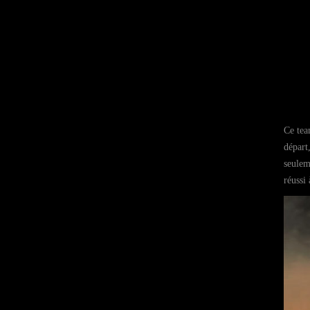
Ce tea
départ
seulem
réussi 