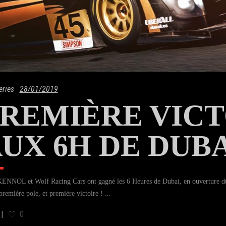
eries
28/01/2019
REMIÈRE VICT
UX 6H DE DUB
KENNOL et Wolf Racing Cars ont gagné les 6 Heures de Dubai, en ouverture d
première pole, et première victoire !
0