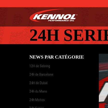
24H SERI
NEWS PAR CATÉGORIE
12H de Sebring
24h de Barcelone
24H de Dubai
24h du Mans
24h Motos