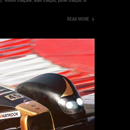
oiture française, team français, pilote français, et
READ MORE
READ MORE