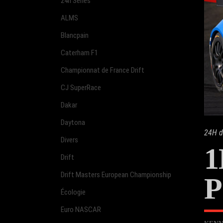
24h Series
ALMS
Blancpain
Caterham F1
Championnat de France Drift
CJ SuperRace
Dakar
Daytona
24H d
Divers
1
Drift
Drift Masters European Championship
P
Écologie
Euro NASCAR