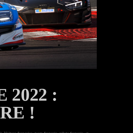
2022 :
RE !