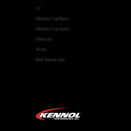
TV
Ultimate Cup Moto
Ultimate Cup Series
Unlimited
Vespa
Wolf Racing Cars