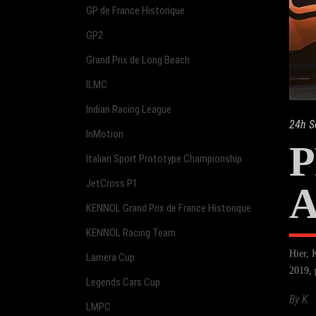
GP de France Historique
GP2
Grand Prix de Long Beach
ILMC
Indian Racing League
24h S
InMotion
P
Italian Sport Prototype Championship
JetCross P1
A
KENNOL Grand Prix de France Historique
KENNOL Racing Team
Hier, 
Lamera Cup
2019, 
Legends Cars Cup
By
K
LMPC