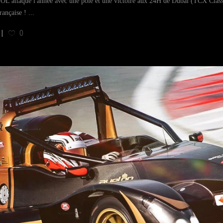
 attaque l'année avec une pole et une victoire aux 24H de Dubaï (TCX Class). V
française !
0