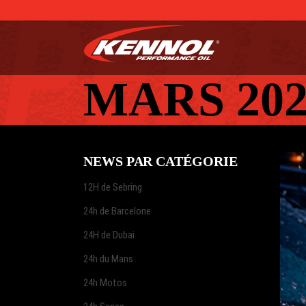
MARS 202
NEWS PAR CATÉGORIE
12H de Sebring
24h de Barcelone
24H de Dubai
24h du Mans
24h Motos