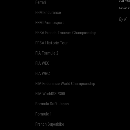
Au vol
Ferrari
cette 
FFM Endurance
By
K
FFM Promosport
FFSA French Tourism Championship
FFSA Historic Tour
FIA Formule 2
FIA WEC
FIA WRC
FIM Endurance World Championship
FIM WorldSSP300
Formula Drift Japan
Formule 1
French Superbike