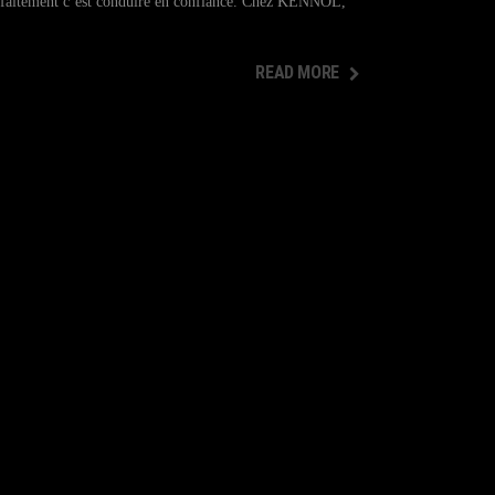
 parfaitement c’est conduire en confiance. Chez KENNOL,
READ MORE
READ MORE