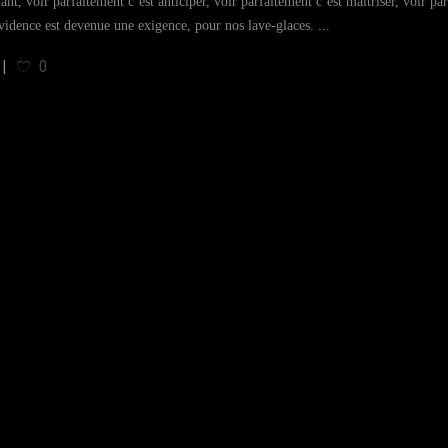
ant, voir parfaitement c’est anticiper, voir parfaitement c’est maîtriser, voir
évidence est devenue une exigence, pour nos lave-glaces.
0