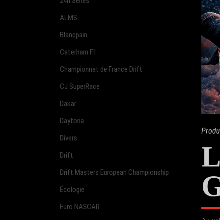
24h Series
ALMS
Blancpain
Caterham F1
Championnat de France Drift
CJ SuperRace
Dakar
Daytona
Produ
Divers
L
Drift
Drift Masters European Championship
G
Écologie
Euro NASCAR