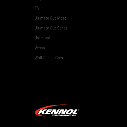
TV
Ultimate Cup Moto
Ultimate Cup Series
Unlimited
Vespa
Wolf Racing Cars