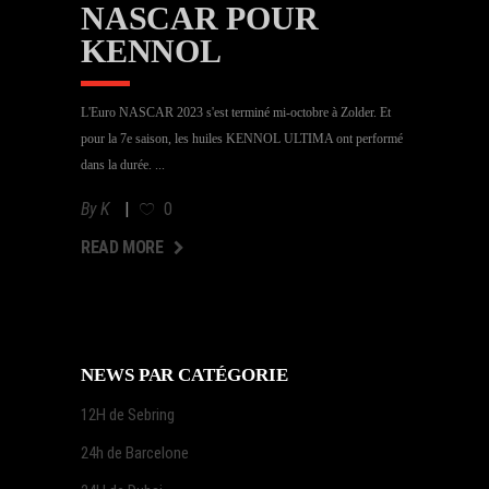
NASCAR POUR
KENNOL
L'Euro NASCAR 2023 s'est terminé mi-octobre à Zolder. Et
pour la 7e saison, les huiles KENNOL ULTIMA ont performé
dans la durée.
By
K
0
AD MORE
READ MORE
NEWS PAR CATÉGORIE
12H de Sebring
24h de Barcelone