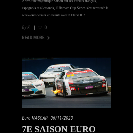
Après une magnifique saison sur les circuits français,
espagnols et allemands, l'Ultimate Cup Series s'est terminée le
week-end dernier en beauté avec KENNOL !
By
K
0
AD MORE
READ MORE
Euro NASCAR
06/11/2023
7E SAISON EURO