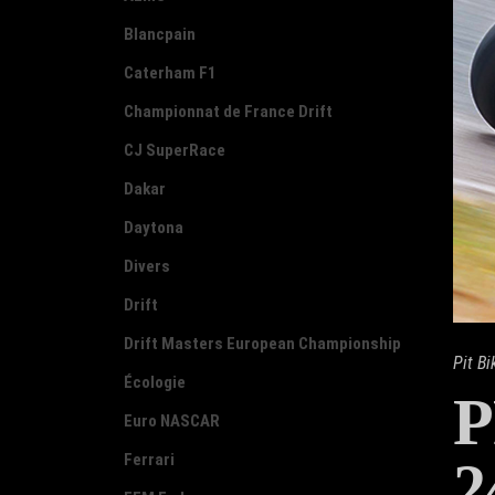
Blancpain
Caterham F1
Championnat de France Drift
CJ SuperRace
Dakar
Daytona
Divers
Drift
Drift Masters European Championship
Pit Bi
Écologie
P
Euro NASCAR
Ferrari
2