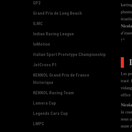
GP2
kartin
plusieu
Grand Prix de Long Beach
écueil
ILMC
Nicol
d’esse
Indian Racing League
!”
InMotion
Italian Sport Prototype Championship
▌
JetCross P1
Les pre
KENNOL Grand Prix de France
tracé.
Historique
vidang
KENNOL Racing Team
office 
Lamera Cup
Nicol
la cou
Legends Cars Cup
nous a
LMPC
notre r