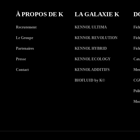
À PROPOS DE K
LA GALAXIE K
D
Recrutement
KENNOL ULTIMA
Fic
Le Groupe
KENNOL REVOLUTION
Fic
Partenaires
KENNOL HYBRID
Fic
Presse
KENNOL ECOLOGY
Cat
Contact
KENNOL ADDITIFS
Men
BIOFLUID by K
©
CG
Poli
Modi