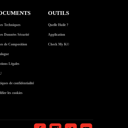
OCUMENTS
OUTILS
hes Techniques
Quelle Huile ?
hes Données Sécurité
Application
hes de Composition
Check My K
©
alogue
tions Légales
U
tiques de confidentialité
fier les cookies