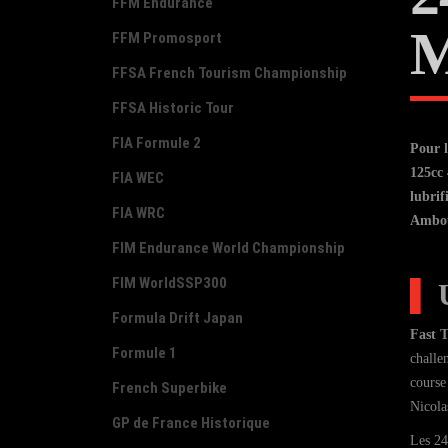
FFM Endurance
M
FFM Promosport
FFSA French Tourism Championship
FFSA Historic Tour
FIA Formule 2
Pour l
125cc
FIA WEC
lubrif
FIA WRC
Ambour
FIM Endurance World Championship
FIM WorldSSP300
▌
Formula Drift Japan
Fast 
Formule 1
challe
course 
French Superbike
Nicola
GP de France Historique
Les 24