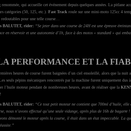
g renommée, qui accueille cet événement depuis quelques années. La pitlane accu
rs catégories (50, 125, etc.).
Fast Track
roule sur une mini-moto 125cc 4 temps
s redoutables pour une telle course…
as BALUTET, rider:
“Se jeter dans une course de 24H est une épreuve éreintante
nce en réservoir et une autonomie d’1h, face à des motos « standard » qui embar
LA PERFORMANCE ET LA FIAB
mières heures de course furent baignées d’un ciel ensoleillé, alors que la nuit a
 Les seuls pépins mécaniques rencontrés par la machine furent uniquement dus à l
er l’huile moteur pendant de nombreuses heures, avant de réaliser que la
KENN
!
as BALUTET, rider:
“Ce tout petit moteur ne contient que 700ml d’huile, elle
rse, nous n’avons effectué qu’une seule vidange, après plus de 16h de bagarre 
vons démonté le moteur après la course, il était dans un état impeccable. La qua
éussite.”