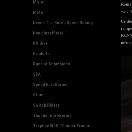
Mitjet
Romai
merci 
Moto
Ce dou
Nexen Tire Korea Speed Racing
rempor
Non classifié(e)
KEN
même f
Pit Bike
Produits
Race of Champions
SPA
Speed EuroSeries
Stunt
Switch Riders
Thunder EuroSeries
Trophée Wolf Thunder France