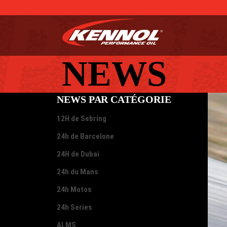
NEWS PAR CATÉGORIE
12H de Sebring
24h de Barcelone
24H de Dubai
24h du Mans
24h Motos
24h Series
ALMS