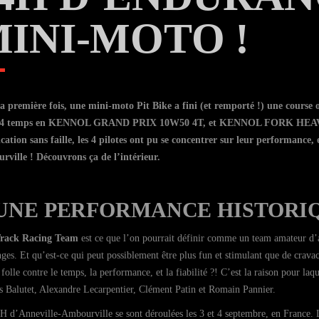
INI-MOTO !
a première fois, une mini-moto Pit Bike a fini (et remporté !) une course 
 4 temps en KENNOL GRAND PRIX 10W50 4T, et KENNOL FORK HEAVY 15
ication sans faille, les 4 pilotes ont pu se concentrer sur leur performance,
ville ! Découvrons ça de l’intérieur.
UNE PERFORMANCE HISTORI
Track Racing Team
est ce que l’on pourrait définir comme un team amateur d’ami
nges. Et qu’est-ce qui peut possiblement être plus fun et stimulant que de cra
folle contre le temps, la performance, et la fiabilité ?! C’est la raison pour laq
s Balutet, Alexandre Lecarpentier, Clément Patin et Romain Pannier.
H d’Anneville-Ambourville se sont déroulées les 3 et 4 septembre, en France. L