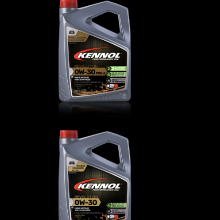
952-
REVOLUTION 0W-30 950-
A
AUTO
,
Oli motore
LL-
REVOLUTION 0W-30
AUTO
,
Oli motore