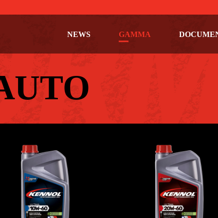
NEWS
GAMMA
DOCUME
AUTO
ULTIMA 10W-60
ULTIMA 20W-60
AUTO
,
Oli motore
AUTO
,
Oli motore