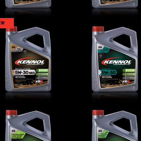
EW
VOLUTION 5W-30 NEO
ENERGY 5W-30
AUTO
,
Oli motore
AUTO
,
Oli motore
ECOLOGY 5W-30 C1
ECOLOGY 0W-30 C