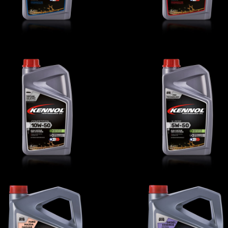
OMPETITION 10W-50
X-PERF 5W-50
AUTO
,
Oli motore
AUTO
,
Oli motore