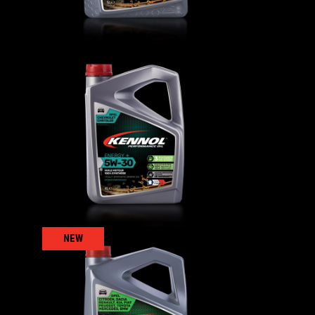
ENERGY + 5W-30
AUTO
,
Oli motore
NEW
2
ECOLOGY 5W-30 C2/C3+