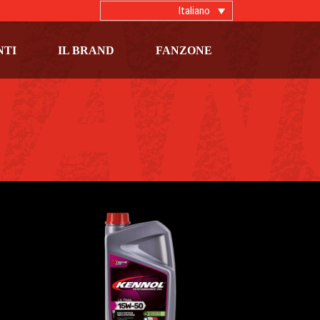
Italiano
NTI
IL BRAND
FANZONE
ULTIMA 15W-50
AUTO
,
Oli motore