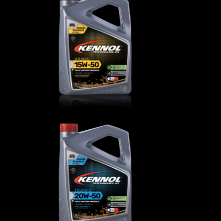
XTURBO 15W-50
AUTO
,
Oli motore
TOURING 20W-50
AUTO
,
Oli motore