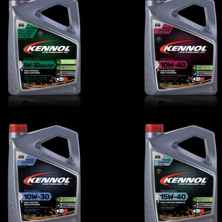
OLOGY 5W-30 504/507
RACING 10W-40
AUTO
,
Oli motore
AUTO
,
Oli motore
TOURING 10W-30
TOURING 15W-40
AUTO
,
Oli motore
AUTO
,
Oli motore