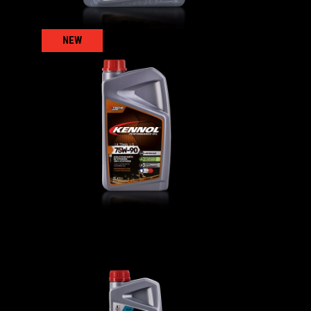
NEW
ULTIMA LS 75W-90
AUTO
,
Oli trasmissione
DCT FLUID