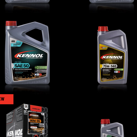
SAE 50
ULTIMA 75W-140
AUTO
,
Oli motore
AUTO
,
Oli trasmissione
EW
LS 80W-90
CVT FLUID