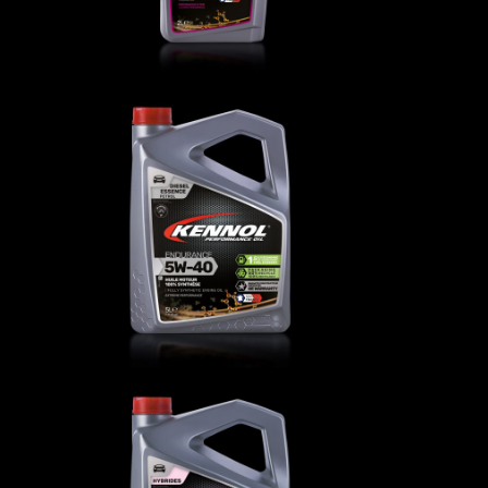
ENDURANCE 5W-40
AUTO
,
Oli motore