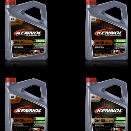
REVOLUTION 0W-20
REVOLUTION 0W-20 
508/509
A
AUTO
,
Oli motore
AUTO
,
Oli motore
VOLUTION 0W-20 LL-
REVOLUTION 0W-30 
17 FE+
12 FE
AUTO
,
Oli motore
AUTO
,
Oli motore