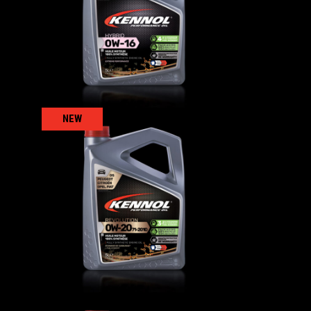
HYBRID 0W-16
AUTO
,
Oli motore
NEW
20
REVOLUTION 0W-20 71-
2010
AUTO
,
Oli motore