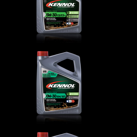
AUTO
,
Oli motore
4
ECOLOGY 0W-30 504/507
AUTO
,
Oli motore