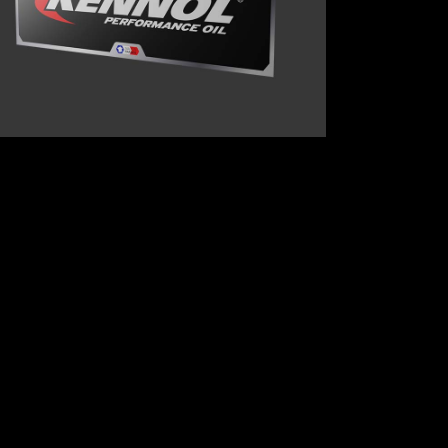
FANZONE
18.00
€