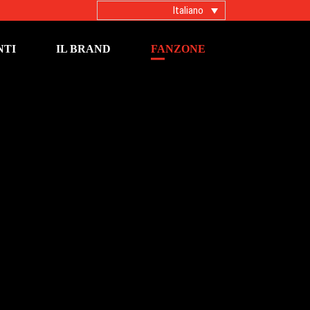
Italiano
NTI
IL BRAND
FANZONE