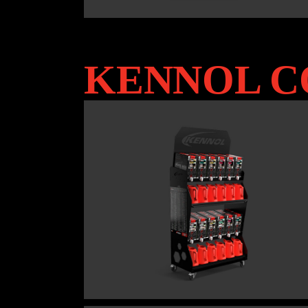
KENNOL C
BARTENDER
FANZONE