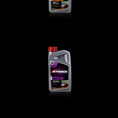
SPRINT 15W-50 4T
MOTO
,
Oli motore