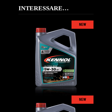
INTERESSARE…
NEW
ULTIMA BIKE 5W-30 4T
MOTO
,
Oli motore
NEW