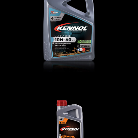
ULTIMA BIKE 10W-60 4T
MOTO
,
Oli motore
TROPHY 10W-40 4T
MOTO
,
Oli motore