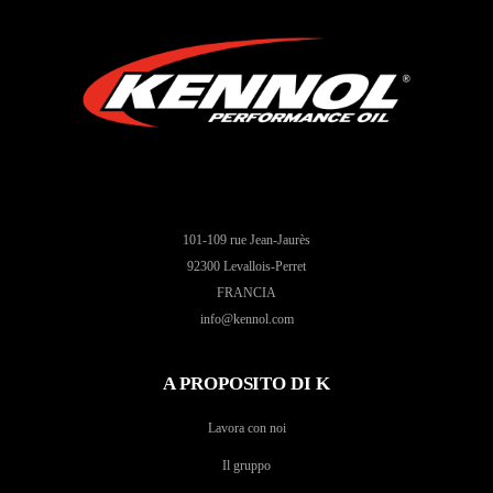
101-109 rue Jean-Jaurès
92300 Levallois-Perret
FRANCIA
info@kennol.com
A PROPOSITO DI K
Lavora con noi
Il gruppo