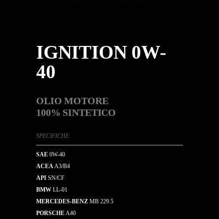
IGNITION 0W-
40
OLIO MOTORE
100% SINTETICO
SPECIFICHE
SAE
0W-40
ACEA
A3/B4
API
SN/CF
BMW
LL-01
MERCEDES-BENZ
MB 229.5
PORSCHE
A40