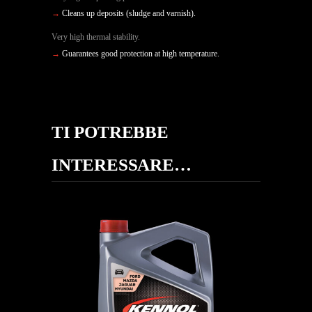
→
Cleans up deposits (sludge and varnish).
Very high thermal stability.
→
Guarantees good protection at high temperature.
TI POTREBBE
INTERESSARE…
BOOST 5W-20 948-B
AUTO
,
Oli motore