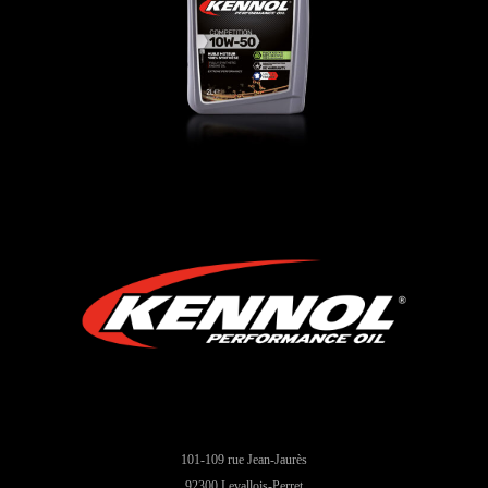
AUTO
,
Oli motore
101-109 rue Jean-Jaurès
92300 Levallois-Perret