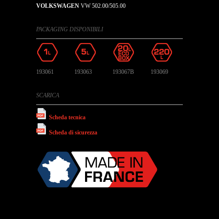
VOLKSWAGEN
VW 502.00/505.00
PACKAGING DISPONIBILI
193061
193063
193067B
193069
SCARICA
Scheda tecnica
Scheda di sicurezza