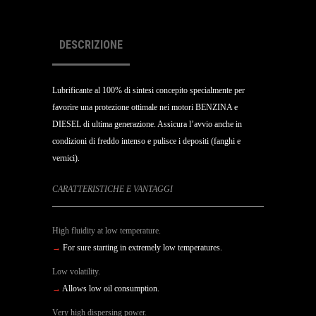
DESCRIZIONE
Lubrificante al 100% di sintesi concepito specialmente per
favorire una protezione ottimale nei motori BENZINA e
DIESEL di ultima generazione. Assicura l’avvio anche in
condizioni di freddo intenso e pulisce i depositi (fanghi e
vernici).
CARATTERISTICHE E VANTAGGI
High fluidity at low temperature.
→
For sure starting in extremely low temperatures.
Low volatility.
→
Allows low oil consumption.
Very high dispersing power.