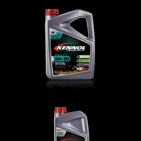
ENERGY + 5W-30
AUTO
,
Oli motore
COMPETITION 10W-50