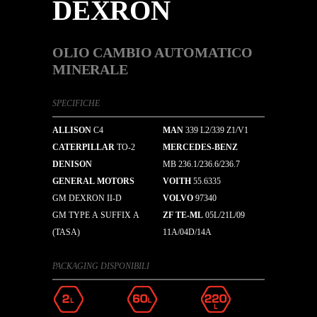
DEXRON
OLIO CAMBIO AUTOMATICO
MINERALE
SPECIFICHE
ALLISON
C4
MAN
339 L2/339 Z1/V1
CATERPILLAR
TO-2
MERCEDES-BENZ
DENISON
MB 236.1/236.6/236.7
GENERAL MOTORS
VOITH
55.6335
GM DEXRON II-D
VOLVO
97340
GM TYPE A SUFFIX A
ZF TE-ML
05L/21L/09
(TASA)
11A/04D/14A
PACKAGING DISPONIBILI