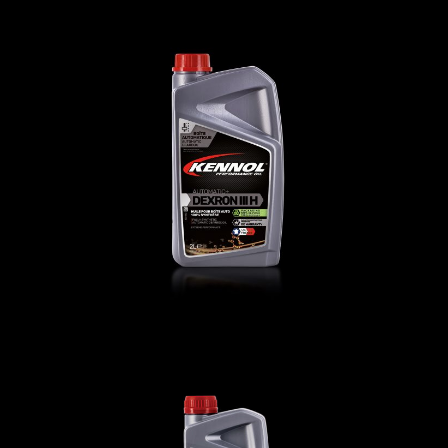
AUTOMATIC+ DEXRON III H
AUTO
,
Oli trasmissione
AUTOMATIC DEXRON III