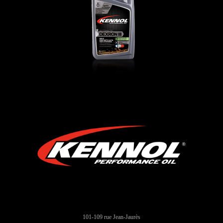
AUTO
,
Oli trasmissione
101-109 rue Jean-Jaurès