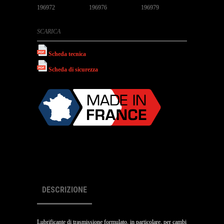
196972
196976
196979
SCARICA
Scheda tecnica
Scheda di sicurezza
DESCRIZIONE
Lubrificante di trasmissione formulato, in particolare, per cambi