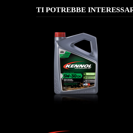
TI POTREBBE INTERESS
ECOLOGY 5W-30 C4
EC
AUTO
,
Oli motore