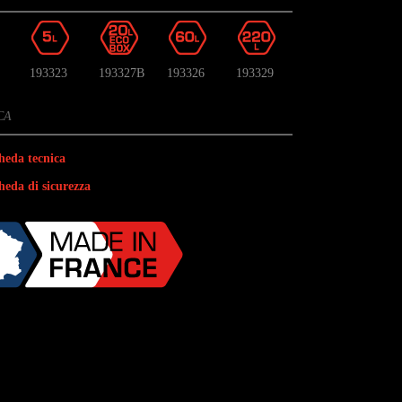
193323
193327B
193326
193329
CA
heda tecnica
heda di sicurezza