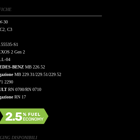
FICHE
-30
C2, C3
.55535-S1
XOS 2 Gen 2
LL-04
EDES-BENZ
MB 226.52
gazione
MB 229.31/229.51/229.52
1 2290
ULT
RN 0700/RN 0710
gazione
RN 17
GING DISPONIBILI