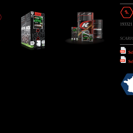
193321
SCARI
Sc
Sc