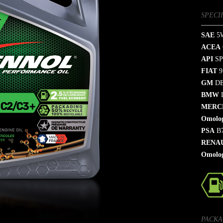
SPECI
SAE
5W
ACEA
API
SP
FIAT
9
GM
DE
BMW
MERC
Omolo
PSA
B7
RENA
Omolo
PACKA