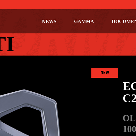
NEWS
GAMMA
DOCUME
TI
NEW
E
C2
OL
10