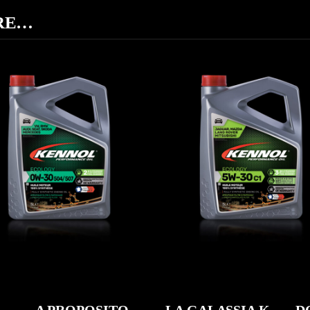
ARE…
OLOGY 0W-30 504/507
ECOLOGY 5W-30 C
AUTO
,
Oli motore
AUTO
,
Oli motore