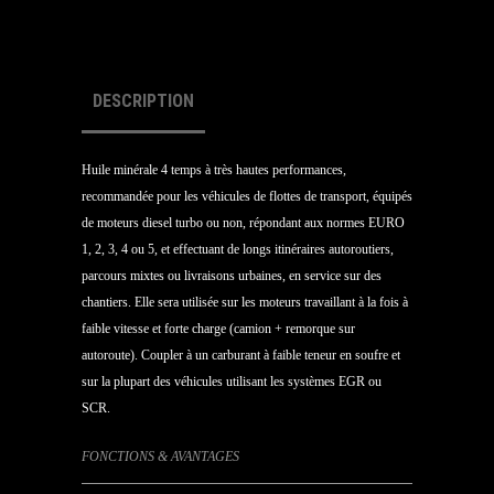
DESCRIPTION
Huile minérale 4 temps à très hautes performances,
recommandée pour les véhicules de flottes de transport, équipés
de moteurs diesel turbo ou non, répondant aux normes EURO
1, 2, 3, 4 ou 5, et effectuant de longs itinéraires autoroutiers,
parcours mixtes ou livraisons urbaines, en service sur des
chantiers. Elle sera utilisée sur les moteurs travaillant à la fois à
faible vitesse et forte charge (camion + remorque sur
autoroute). Coupler à un carburant à faible teneur en soufre et
sur la plupart des véhicules utilisant les systèmes EGR ou
SCR.
FONCTIONS & AVANTAGES