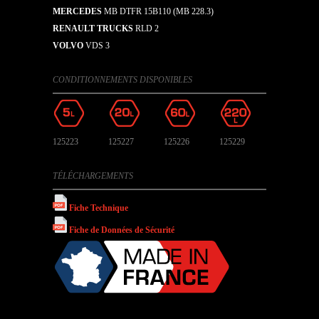
MERCEDES
MB DTFR 15B110 (MB 228.3)
RENAULT TRUCKS
RLD 2
VOLVO
VDS 3
CONDITIONNEMENTS DISPONIBLES
125223
125227
125226
125229
TÉLÉCHARGEMENTS
Fiche Technique
Fiche de Données de Sécurité