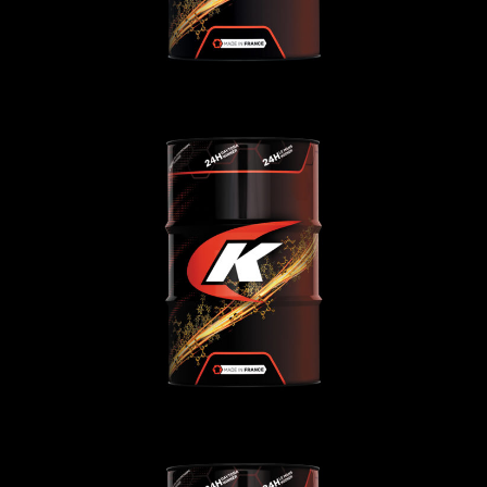
TRUCKING 5W-30 MT
Huiles moteur
,
POIDS-LOURDS