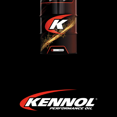
TRUCKING 10W-40 MT9
Huiles moteur
,
POIDS-LOURDS