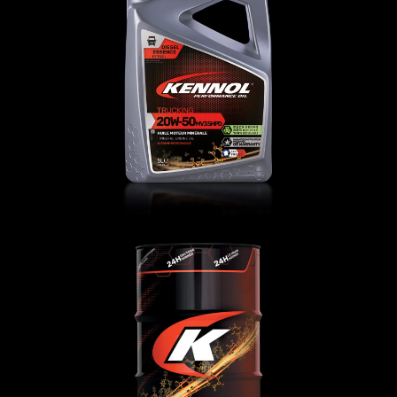
TRUCKING 20W-50 MV3 SHPD
Huiles moteur
,
POIDS-LOURDS
TRUCKING 10W-30 MT
Huiles moteur
,
POIDS-LOURDS