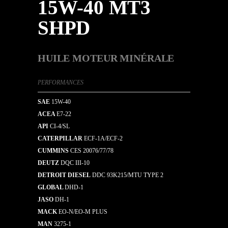
15W-40 MT3
SHPD
HUILE MOTEUR MINÉRALE
PERFORMANCES
SAE
15W-40
ACEA
E7-22
API
CI-4/SL
CATERPILLAR
ECF-1A/ECF-2
CUMMINS
CES 20076/77/78
DEUTZ
DQC III-10
DETROIT DIESEL
DDC 93K215/MTU TYPE 2
GLOBAL
DHD-1
JASO
DH-1
MACK
EO-N/EO-M PLUS
MAN
3275-1