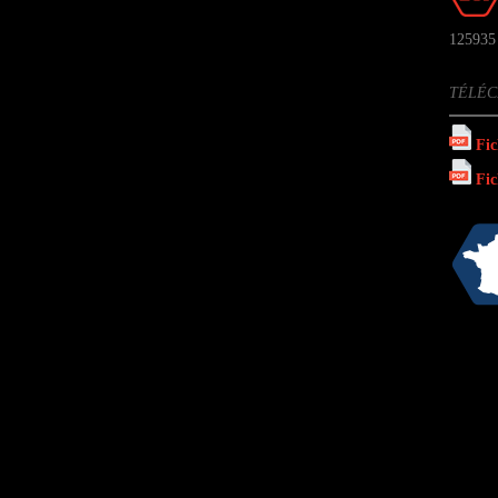
125935
TÉLÉ
Fic
Fic