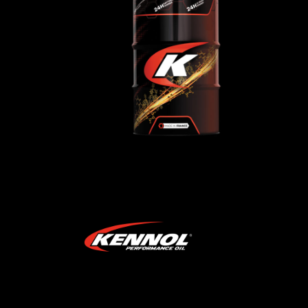
TRANSMISSION SAE 10
TO4
AGRI-TP
,
Huiles de transmission