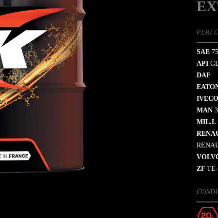
EX
PERF
SAE
75
API
GL
DAF
EATO
IVEC
MAN
3
MIL.L
RENA
RENAU
VOLV
ZF
TE-
CONDI