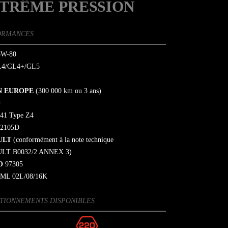
TRÊME PRESSION
ORMANCES
W-80
4/GL4+/GL5
N EUROPE
(300 000 km ou 3 ans)
O
41 Type Z4
2105D
ULT
(conformément à la note technique
LT B0032/2 ANNEX 3)
O
97305
ML 02L/08/16K
TIONNEMENTS DISPONIBLES