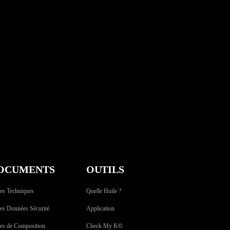
OCUMENTS
OUTILS
es Techniques
Quelle Huile ?
es Données Sécurité
Application
hes de Composition
Check My K
©