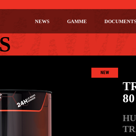
NEWS
GAMME
DOCUMENT
S
NEW
T
80
HU
TR