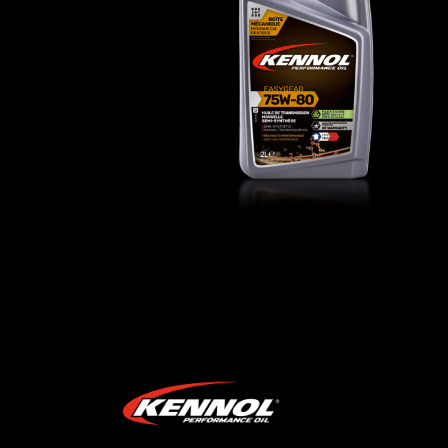
EASYGEAR 75W-80
AUTO
,
Huiles de transmission