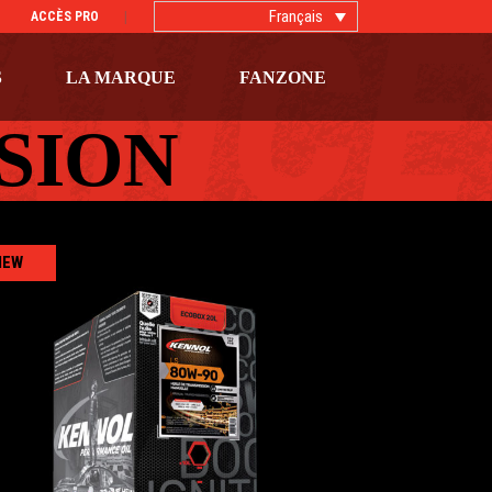
Français
ACCÈS PRO
S
LA MARQUE
FANZONE
SION
NEW
LS 80W-90
AUTO
,
Huiles de transmission