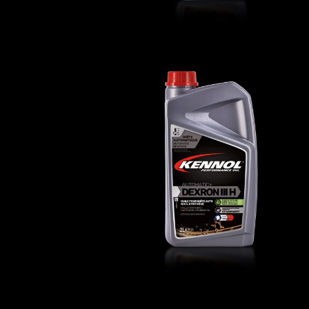
AUTOMATIC+ DEXRON III H
AUTO
,
Huiles de transmission