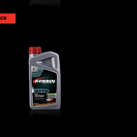
NEW
AUTOMATIC ULV 910
AUTO
,
Huiles de transmission