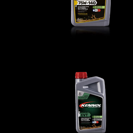
CVT FLUID
AUTO
,
Huiles de transmission