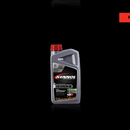
AUTOMATIC DEXRON III
AUTO
,
Huiles de transmission