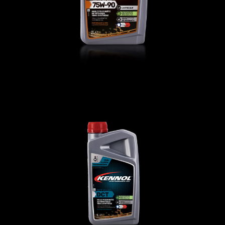
DCT FLUID
AUTO
,
Huiles de transmission