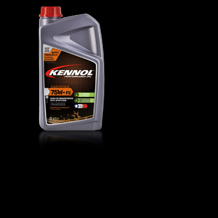
EASYSTICK 75W-FE
AUTO
,
Huiles de transmission