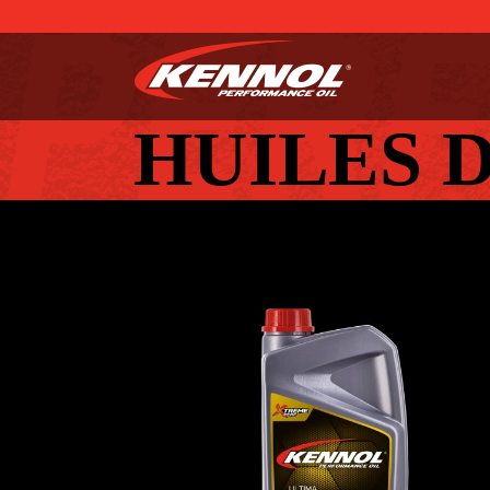
HUILES 
ULTIMA 75W-140
AUTO
,
Huiles de transmission