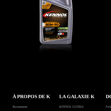
EASYTRANS 80W-90
AUTO
,
Huiles de transmission
À PROPOS DE K
LA GALAXIE K
D
Recrutement
KENNOL ULTIMA
Fich