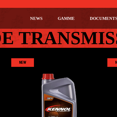
NEWS
GAMME
DOCUMENT
DE TRANSMIS
NEW
ULTIMA LS 75W-90
AUTO
,
Huiles de transmission