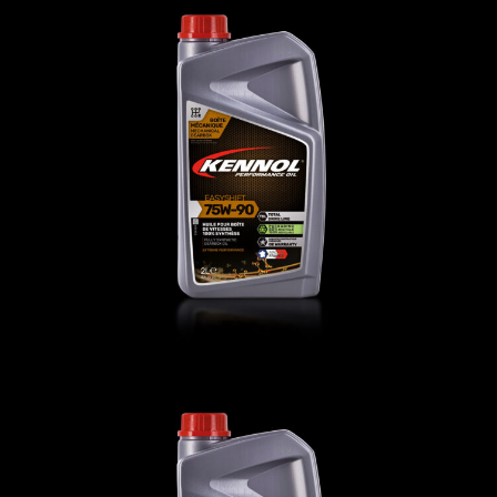
EASYSHIFT 75W-90
AUTO
,
Huiles de transmission