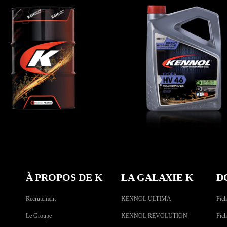
ENNOFARM 15W-40
HYDRA HV 46
RI-TP
,
Huiles de transmission
AGRI-TP
,
Hydraulique
À PROPOS DE K
LA GALAXIE K
D
Recrutement
KENNOL ULTIMA
Fich
Le Groupe
KENNOL REVOLUTION
Fich