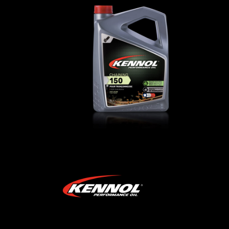
CHAINING 150
K
AGRI-TP
,
Forestier
AG