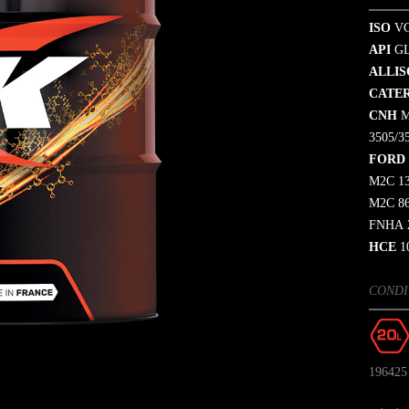
ISO
VG
API
G
ALLI
CATE
CNH
3505/3
FORD
M2C 13
M2C 86
FNHA 2
HCE
1
CONDI
196425