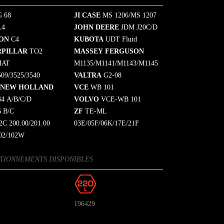
 68
JI CASE
MS 1206/MS 1207
L4
JOHN DEERE
JDM J20C/D
SON
C4
KUBOTA
UDT Fluid
RPILLAR
TO2
MASSEY FERGUSON
MAT
M1135/M1141/M1143/M1145
509/3525/3540
VALTRA
G2-08
 NEW HOLLAND
VCE
WB 101
4 A/B/C/D
VOLVO
VCE-WB 101
 B/C
ZF
TE-ML
C 200.00/201.00
03E/05F/06K/17E/21F
02/102W
TIONNEMENTS DISPONIBLES
196429