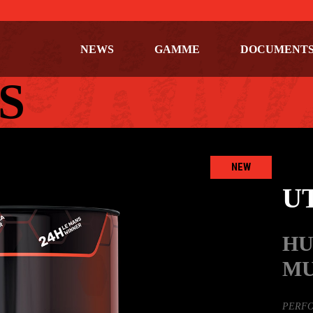
NEWS
GAMME
DOCUMENT
S
NEW
U
HU
MU
PERF