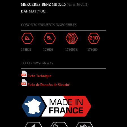
MERCEDES-BENZ
MB 326.5
(Après 10/2011)
DAF
MAT 74002
CONDITIONNEMENTS DISPONIBLES
178662
178663
178667B
178669
TÉLÉCHARGEMENTS
Fiche Technique
Fiche de Données de Sécurité