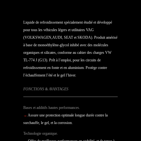
Liquide de refroidissement spécialement étudié et développé
pour tous les véhicules légers et utilitaires VAG
(VOLKSWAGEN,AUDI, SEAT et SKODA). Produit amérisé
à base de monoéthylène-glycol inhibé avec des molécules
organiques et silicates, conforme au cahier des charges VW
TL-774 J (G13). Prêt à l’emploi, pour les circuits de
refroidissement en fonte et en aluminium. Protège contre
l’échauffement l’été et le gel l’hiver.
FONCTIONS & AVANTAGES
Bases et additifs hautes performances.
→
Assure une protection optimale longue durée contre la
surchauffe, le gel, et la corrosion.
Technologie organique.
→
Offre de meilleures performances en stabilité, et de tenue à