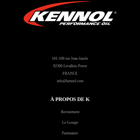
101-109 rue Jean-Jaurès
92300 Levallois-Perret
FRANCE
info@kennol.com
À PROPOS DE K
Recrutement
Le Groupe
Partenaires