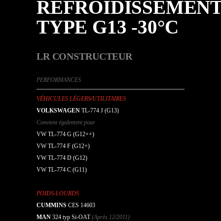
REFROIDISSEMEN
TYPE G13 -30°C
LR CONSTRUCTEUR
PERFORMANCES
VÉHICULES LÉGERS/UTILITAIRES
VOLKSWAGEN
TL-774 J (G13)
Convient également pour
VW TL-774 G (G12++)
VW TL-774 F (G12+)
VW TL-774 D (G12)
VW TL-774 C (G11)
POIDS-LOURDS
CUMMINS
CES 14603
MAN
324 typ Si-OAT
(Après 12/2011)