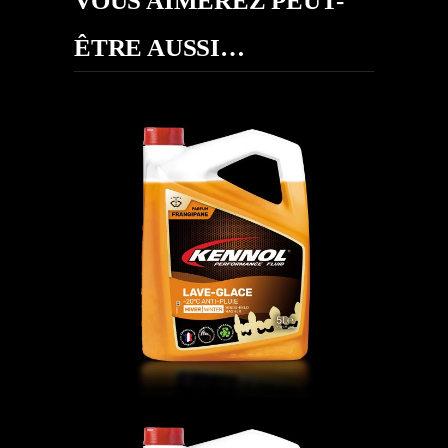
VOUS AIMEREZ PEUT-
ÊTRE AUSSI…
LAVE-GLACE -20°C ANTI-PLUIE
FLUIDES
,
LG