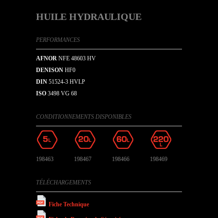
HUILE HYDRAULIQUE
PERFORMANCES
AFNOR
NFE 48603 HV
DENISON
HF0
DIN
51524-3 HVLP
ISO
3498 VG 68
CONDITIONNEMENTS DISPONIBLES
198463
198467
198466
198469
TÉLÉCHARGEMENTS
Fiche Technique