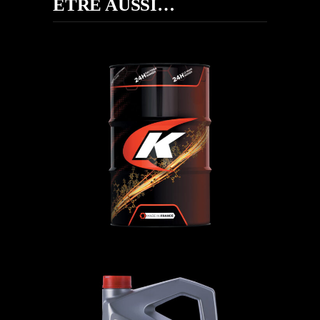
ÊTRE AUSSI…
UTTOFARM
AGRI-TP
,
Huiles de transmission