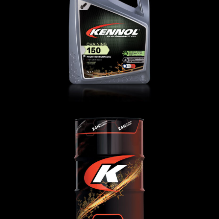
CHAINING 150
AGRI-TP
,
Forestier
KENNOFARM 15W-40
AGRI-TP
,
Huiles de transmission