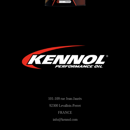
101-109 rue Jean-Jaurès
92300 Levallois-Perret
FRANCE
info@kennol.com