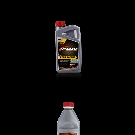
KART RACING 2T
AUTO
,
Liquides spécifiques
,
Liquides
spécifiques
,
MOTO
LDS FLUID
AUTO
,
Liquides spécifiques