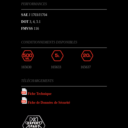
PERFORMANCES
SAE
J 1703/J1704
DOT
3, 4, 5.1
FMVSS
116
CONDITIONNEMENTS DISPONIBLES
165630
165633
165637
TÉLÉCHARGEMENTS
Fiche Technique
Fiche de Données de Sécurité