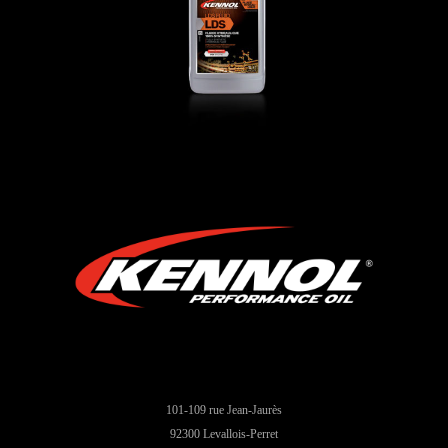
101-109 rue Jean-Jaurès
92300 Levallois-Perret