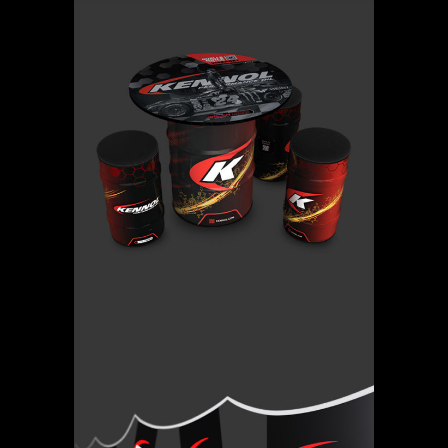
SALON KENNOL
FANZONE
420.00
€
GUIRLANDE À FANIONS