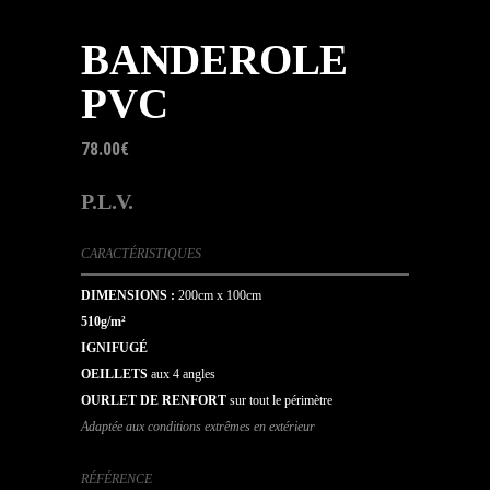
BANDEROLE
PVC
78.00
€
P.L.V.
CARACTÉRISTIQUES
DIMENSIONS :
200cm x 100cm
510g/m²
IGNIFUGÉ
OEILLETS
aux 4 angles
OURLET DE RENFORT
sur tout le périmètre
Adaptée aux conditions extrêmes en extérieur
RÉFÉRENCE