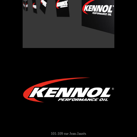
FANZONE
43.00
€
101-109 rue Jean-Jaurès