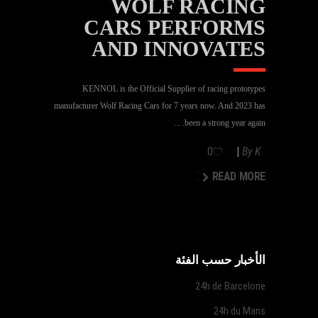
WOLF RACING
CARS PERFORMS
AND INNOVATES
KENNOL is the Official Supplier of racing prototypes
manufacturer Wolf Racing Cars for 7 years now. And 2023 has
been a strong year again.
0
By
K
READ MORE
READ MORE
الأخبار حسب الفئة
24h de Barcelone
24h du Mans