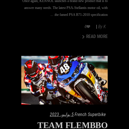
Once again, KENNOL launches a brand new product that is to
answer many needs. The latest PSA-Stellantis motor oil, with
the famed PSA B71-2010 specification.
4
By
K
READ MORE
READ MORE
French Superbike
5 يوليو، 2023
TEAM FLEMBBO