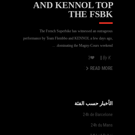
AND KENNOL TOP
THE FSBK
The French Superbike has witnessed an outrageous
performance by Team Flembbo and KENNOL a few days ago,
dominating the Magny-Cours weekend.
3
By
K
READ MORE
READ MORE
الأخبار حسب الفئة
24h de Barcelone
24h du Mans