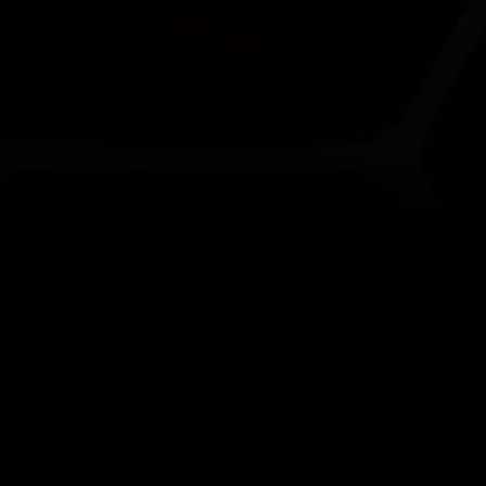
让·饶勒斯街 101-109 号
92300 勒瓦卢瓦-佩雷