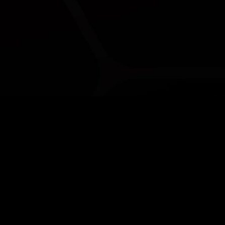
档
工具
术数据表
哪一款油？
全数据表
应用程序
分表
K 防伪查询
©
录