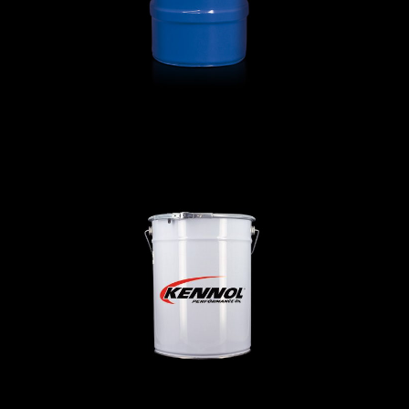
GREASING STEELBLACK MO
С/Х И СТРОИТЕЛЬСТВО
,
Смазки