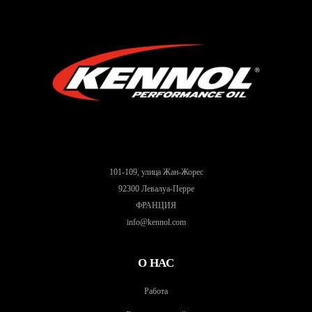
101-109, улица Жан-Жорес
92300 Левалуа-Перре
ФРАНЦИЯ
info@kennol.com
О НАС
Работа