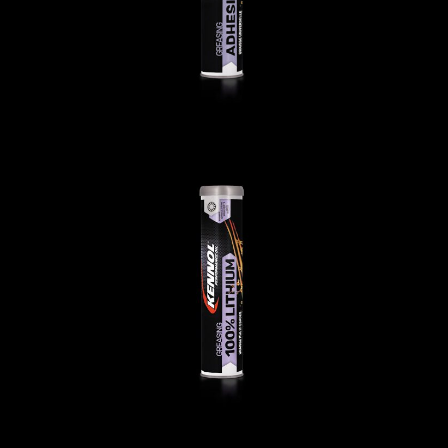
GREASING LITHIUM
С/Х И СТРОИТЕЛЬСТВО
,
Смазки