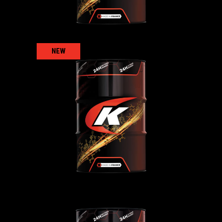
NEW
TRUCKING 5W-30 MT+ FE
ГРУЗОВЫЕ
,
Моторное-масло