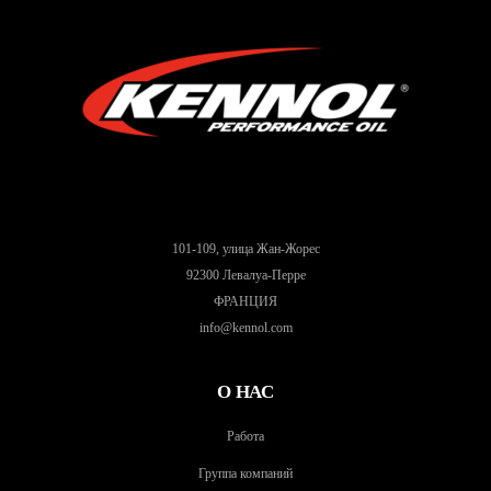
101-109, улица Жан-Жорес
92300 Левалуа-Перре
ФРАНЦИЯ
info@kennol.com
О НАС
Работа
Группа компаний