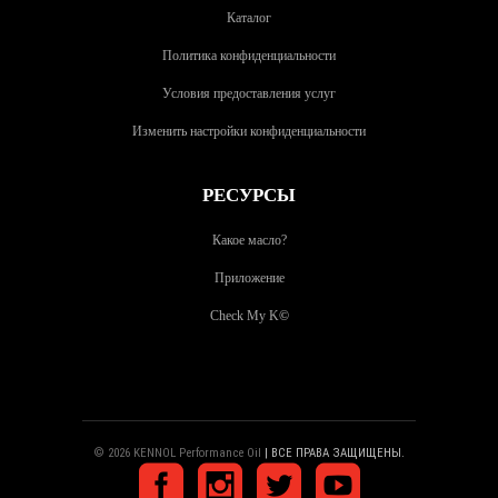
Каталог
Политика конфиденциальности
Условия предоставления услуг
Изменить настройки конфиденциальности
РЕСУРСЫ
Какое масло?
Приложение
Check My K
©
© 2026 KENNOL Performance Oil
| ВСЕ ПРАВА ЗАЩИЩЕНЫ.