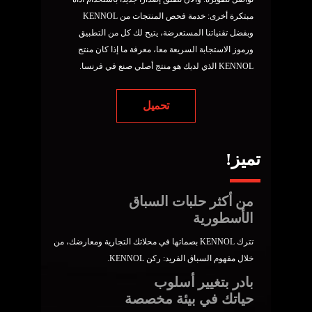
مبتكرة أخرى: خدمة فحص المنتجات من KENNOL
وبفضل تقنياتنا المستعرضة، يتيح لك كل من التطبيق
ورموز الاستجابة السريعة معا، معرفة ما إذا كان منتج
KENNOL الذي لديك هو منتج أصلي صنع في فرنسا.
تحميل
تميز!
من أكثر حلبات السباق
الأسطورية
تترك KENNOL بصماتها في محلاتك التجارية ومعارضك، من
خلال مفهوم السباق الفريد: ركن KENNOL.
بادر بتغيير أسلوب
حياتك في بيئة مخصصة