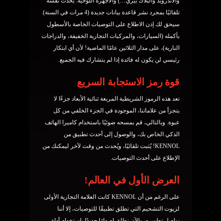
والأندرويد والبلاك بيري…) والأجهزة اللوحية. يُحدث نفسه
تلقائيًا بمجرد نشر قاعدة بيانات جديدة (4 مرات في السنة).
سيحق لك إذن الاطلاع على التوصيات الخاصة بالأسطول
بأكمله (السيارات، والمركبات التجارية الخفيفة، والدراجات
النارية)، على مدار الثلاثين عامًا الماضية! لأن أي ابتكار
رئيسي لن يكون له فائدة إذا لم يتشارك فيه الجميع.
قوة رمز الاستجابة السريع
تعد هذه الرموز الشريطية المربعة ثنائية الأبعاد جزءًا لا
يتجزأ من علاماتنا، الموجودة في الجزء الخلفي من كل
عبوة. وبالتالي، قم بمسحه ضوئيًا باستخدام كاميرا الهاتف
الذكي الخاص بك، والوصول إلى أحدث تطبيق من
KENNOL! يُثبت تلقائيًا، ويُحدث من وقت لآخر ليمكنك من
الإطلاع على أحدث التوصيات.
العرض الأول في العالم!
على الرغم من أن KENNOL كانت العلامة التجارية الأولى
لزيوت التشحيم التي تطلق تطبيقًا للتوصيات، إلا أننا
نواصل تطويره. والآن نطلق إصدارًا جديدًا باستخدام أداة