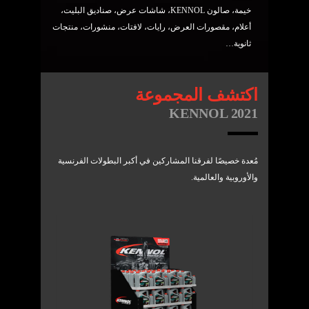
خيمة، صالون KENNOL، شاشات عرض، صناديق البليت،
أعلام، مقصورات العرض، رايات، لافتات، منشورات، منتجات
ثانوية…
اكتشف المجموعة
KENNOL 2021
مُعدة خصيصًا لفرقنا المشاركين في أكبر البطولات الفرنسية
والأوروبية والعالمية.