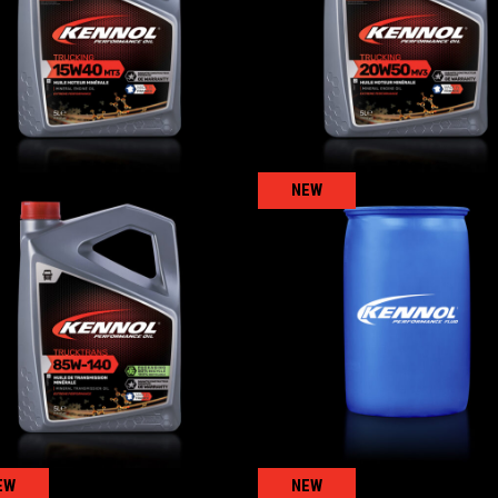
SHPD
SHPD
卡车
,
机油
卡车
,
机油
NEW
COOLTRUCK X-O
RUCKTRANS 85W-140
-25°C
卡车
,
变速箱和车轴油
冷却液
,
卡车
EW
NEW