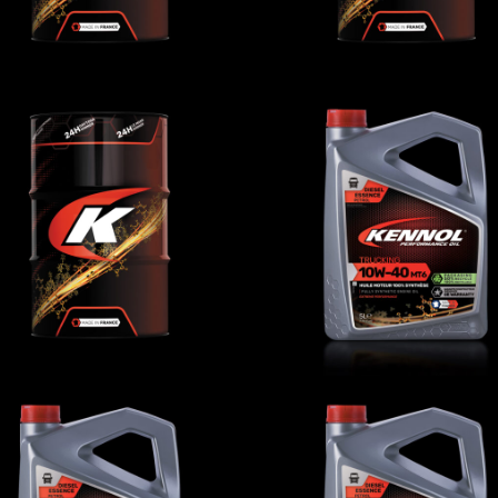
UCKING 10W-40 MT4
TRUCKING 10W-40 
卡车
,
机油
卡车
,
机油
UCKING 15W-40 MT3
TRUCKING 20W-50 