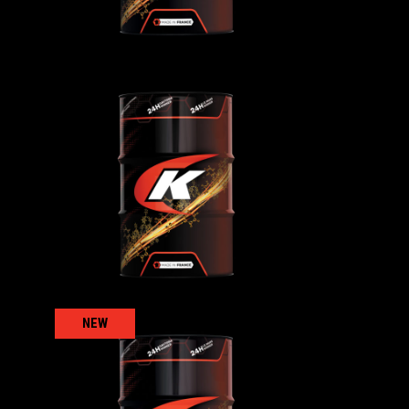
MT6
TRUCKING 10W-40 MT9
卡车
,
机油
NEW
MV3