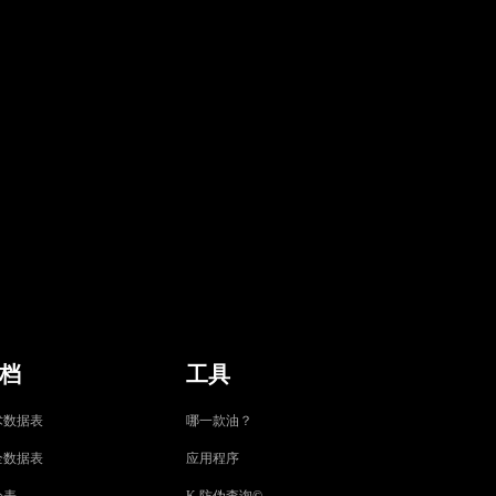
AT
档
工具
术数据表
哪一款油？
全数据表
应用程序