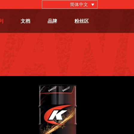
简体中文
列
文档
品牌
粉丝区
MT+
TRUCKING 10W-30 MT
卡车
,
机油