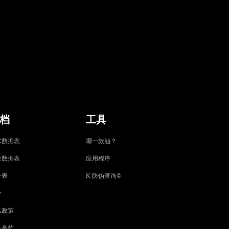
档
工具
术数据表
哪一款油？
全数据表
应用程序
分表
K 防伪查询
©
录
私政策
务条款