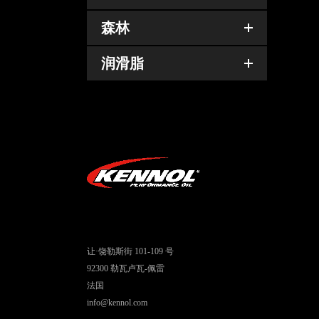
森林
润滑脂
让·饶勒斯街 101-109 号
92300 勒瓦卢瓦-佩雷
法国
info@kennol.com