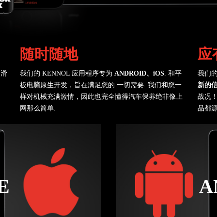
随时随地
应
润滑
我们的 KENNOL 应用程序专为
ANDROID、iOS
. 和平
我们的
板电脑原生开发，旨在满足您的 一切需要. 我们和您一
新的信
样对机械充满激情，因此也完全懂得汽车保养绝非像上
战况！
网那么简单.
品都源
E
A
E 下载
前往 GO